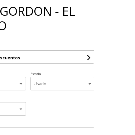
GORDON - EL
O
escuentos
Estado