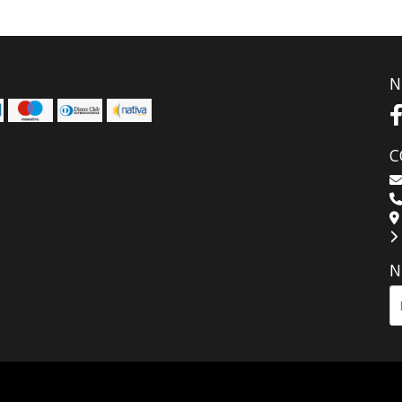
N
C
N