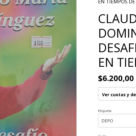
EN TIEMPOS DE 
CLAUD
DOMIN
DESAFI
EN TIE
$6.200,00
Ver cuotas y d
Etiqueta