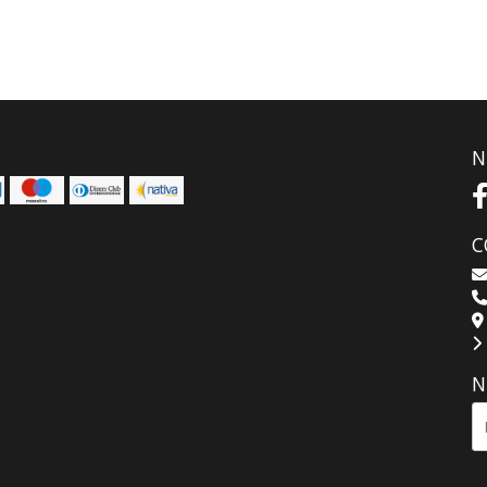
N
C
N