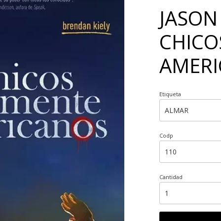
JASON
CHICO
AMERI
Etiqueta
Codp
Cantidad