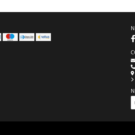
N
C
N