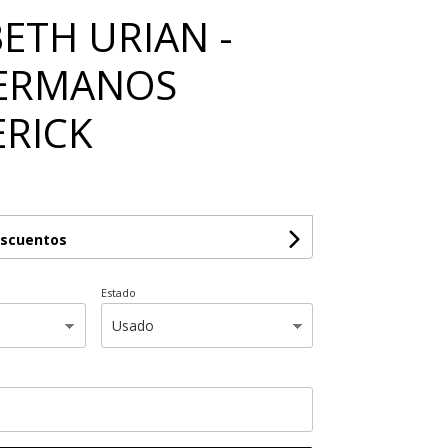
BETH URIAN -
HERMANOS
RICK
escuentos
Estado