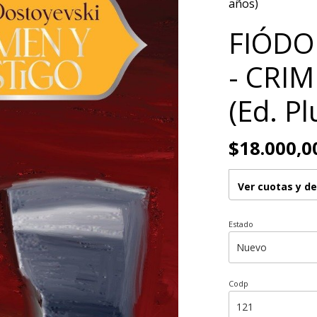
años)
FIÓDO
- CRI
(Ed. P
$18.000,0
Ver cuotas y d
Estado
Codp