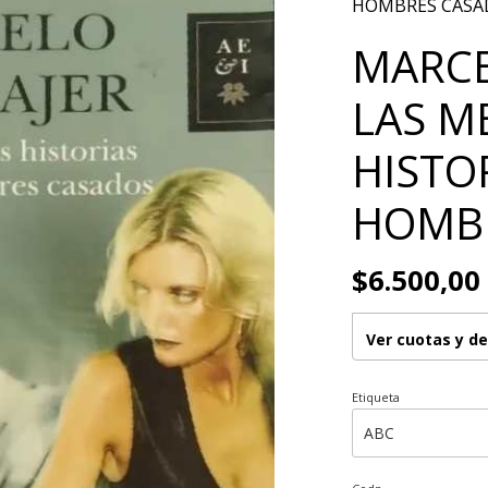
HOMBRES CASA
MARCE
LAS M
HISTO
HOMB
$6.500,00
Ver cuotas y d
Etiqueta