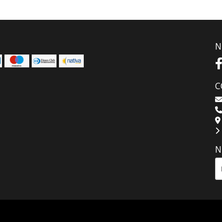
N
C
N