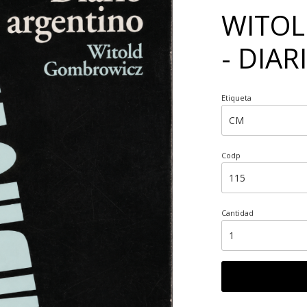
WITO
- DIA
Etiqueta
Codp
Cantidad