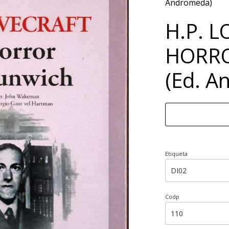
Andromeda)
H.P. L
HORRO
(Ed. A
Etiqueta
Codp